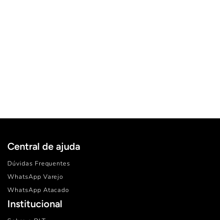
CAMISETA MANGA CURTA LISA
MODAL
R$ 139,90
ou
6x
de
R$ 23,31
sem juros
P
M
G
GG
XG
TAMANHO:
Central de ajuda
Dúvidas Frequentes
WhatsApp Varejo
WhatsApp Atacado
Institucional