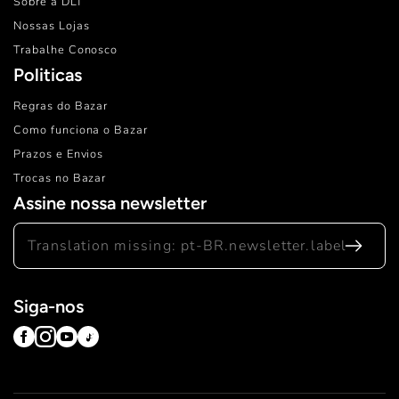
Sobre a DLT
Nossas Lojas
Trabalhe Conosco
Politicas
Regras do Bazar
Como funciona o Bazar
Prazos e Envios
Trocas no Bazar
Assine nossa newsletter
Translation
missing:
Siga-nos
pt-
BR.newsletter.label