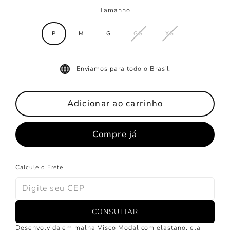
Tamanho
P
M
G
GG
XG
Enviamos para todo o Brasil.
Adicionar ao carrinho
Compre já
Calcule o Frete
CONSULTAR
Desenvolvida em malha Visco Modal com elastano, ela