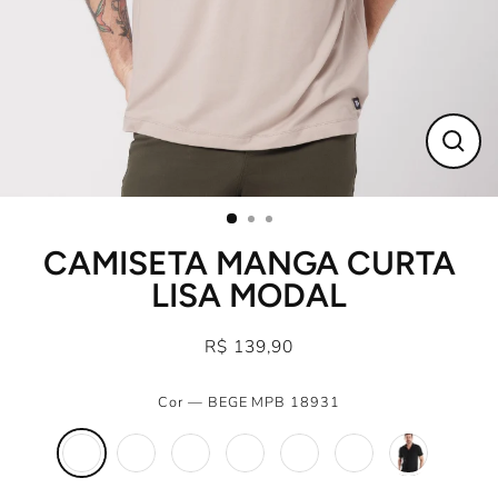
Fecha
(Esc)
CAMISETA MANGA CURTA
LISA MODAL
R$ 139,90
Preço
normal
Cor
—
BEGE MPB 18931