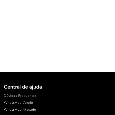
POLO BASIC PIQUET NEW
R$ 119,90
ou
6x
de
R$ 19,98
sem juros
P
M
G
GG
XG
TAMANHO:
Central de ajuda
Dúvidas Frequentes
WhatsApp Varejo
WhatsApp Atacado