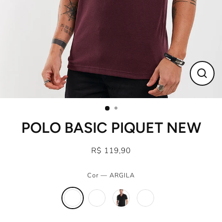
Fecha
(Esc)
POLO BASIC PIQUET NEW
R$ 119,90
Preço
normal
Cor
—
ARGILA