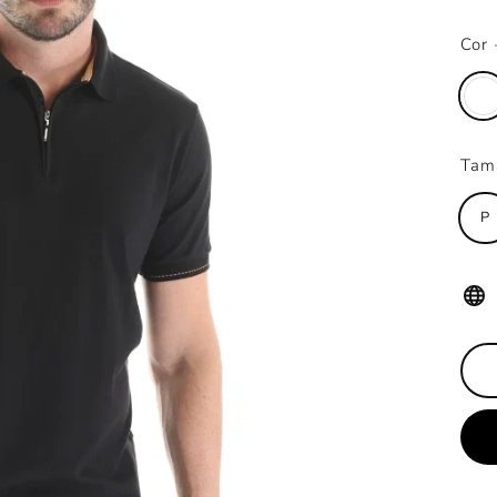
nor
Cor
Tam
P