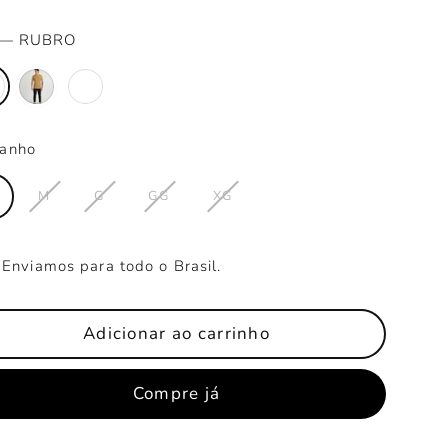
mal
—
RUBRO
anho
M
G
GG
XG
Enviamos para todo o Brasil.
Adicionar ao carrinho
Compre já