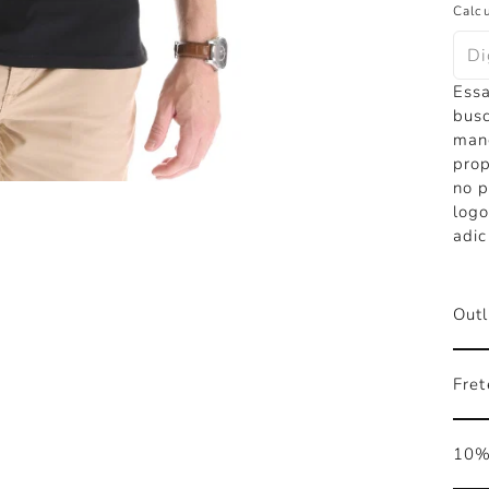
Calcu
Ess
busc
mang
prop
no p
logo
adic
Outl
Fret
10%